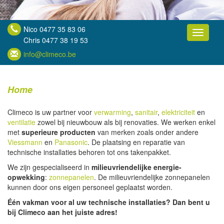
Nico 0477 35 83 06
Toggle
Chris 0477 38 19 53
navigati
info@climeco.be
Home
Climeco is uw partner voor
verwarming
,
sanitair
,
elektriciteit
en
ventilatie
zowel bij nieuwbouw als bij renovaties. We werken enkel
met
superieure
producten
van merken zoals onder andere
Viessmann
en
Panasonic
. De plaatsing en reparatie van
technische installaties behoren tot ons takenpakket.
We zijn gespecialiseerd in
milieuvriendelijke
energie-
opwekking
:
zonnepanelen
. De milieuvriendelijke zonnepanelen
kunnen door ons eigen personeel geplaatst worden.
Één vakman voor al uw technische installaties? Dan bent u
bij Climeco aan het juiste adres!